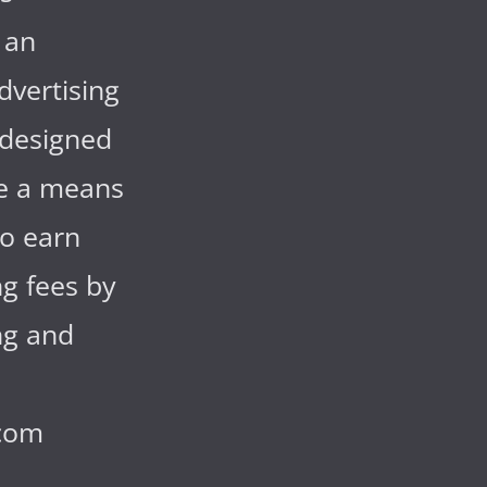
 an
advertising
designed
de a means
to earn
ng fees by
ng and
com