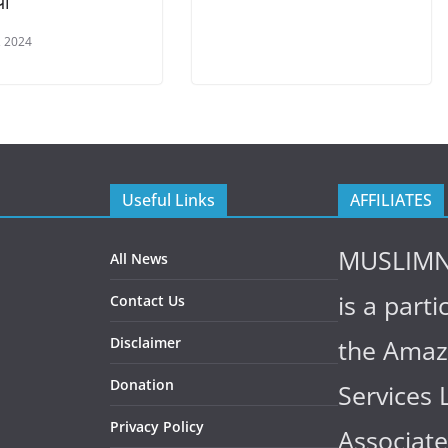
या
, 2024
Useful Links
AFFILIATES
MUSLIM
All News
is a parti
Contact Us
Disclaimer
the Ama
Donation
Services 
Privacy Policy
Associate