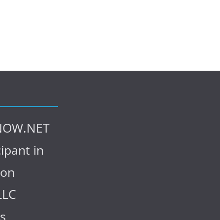
NOW.NET
cipant in
zon
LLC
s