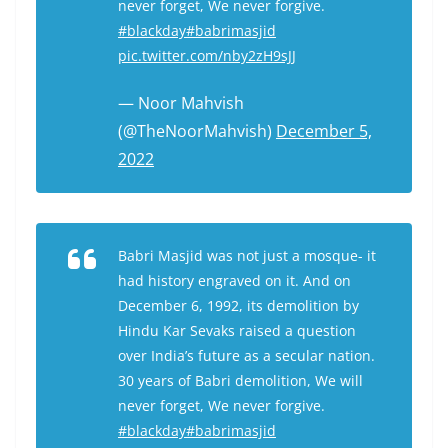
never forget, We never forgive.
#blackday
#babrimasjid
pic.twitter.com/nby2zH9sJJ
— Noor Mahvish
(@TheNoorMahvish)
December 5,
2022
Babri Masjid was not just a mosque- it
had history engraved on it. And on
December 6, 1992, its demolition by
Hindu Kar Sevaks raised a question
over India’s future as a secular nation.
30 years of Babri demolition, We will
never forget, We never forgive.
#blackday
#babrimasjid