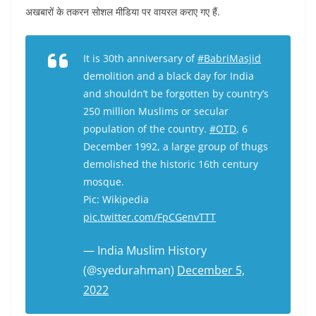
अखबारों के तकरन सोशल मीडिया पर वायरल कराए गए हैं.
It is 30th anniversary of
#BabriMasjid
demolition and a black day for India
and shouldn’t be forgotten by country’s
250 million Muslims or secular
population of the country.
#OTD
, 6
December 1992, a large group of thugs
demolished the historic 16th century
mosque.
Pic: Wikipedia
pic.twitter.com/FpCGenvTTT
— India Muslim History
(@syedurahman)
December 5,
2022