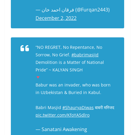
— فرقان احمد خان (@Furqan2443)
December 2, 2022
“NO REGRET, No Repentance, No
Sorrow, No Grief.
#babrimasjid
Demolition is a Matter of National
Pride” ~ KALYAN SINGH
Babur was an invader, who was born
in Uzbekistan & Buried in Kabul.
Babri Masjid
#ShauryaDiwas
बाबरी मस्जिद
pic.twitter.com/KfoYA5dlro
— Sanatani Awakening