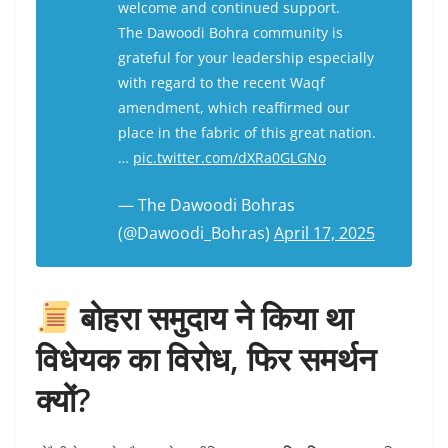
welcome and continued support.
The Dawoodi Bohra community is
grateful for your leadership especially
with regard to the recent Waqf
amendment, which reaffirmed our
place in the fabric of this great nation.
…
pic.twitter.com/dXRa0GLGNo
— The Dawoodi Bohras
(@Dawoodi_Bohras)
April 17, 2025
बोहरा समुदाय ने किया था
विधेयक का विरोध, फिर समर्थन
क्यों?