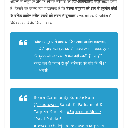
ओवैसी ने सबूत के तौर पर सोशल मीडिया पर
एक आधिकारिक पत्र
साझा किया
है, जिसमें यह स्पष्ट रूप से उल्लेख है कि
बोहरा समुदाय की ओर से सुप्रीम कोर्ट
के वरिष्ठ वकील हरीश साल्वे को लंदन से बुलाकर
संसद की स्थायी समिति में
विधेयक का विरोध किया गया था।
“बोहरा समुदाय ने कहा था कि उनकी धार्मिक व्यवस्थाएं
— जैसे ‘दाई-अल-मुतलक’ की अवधारणा — वक्फ एक्ट
की ‘मुतवल्ली’ व्यवस्था से मेल नहीं खाती हैं। उन्होंने
स्पष्ट रूप से कानून से
पूर्ण बहिष्कार
की मांग की थी।”
— ओवैसी
Bohra Community Kum Se Kum
@asadowaisi
Sahab Ki Parliament Ki
Taqreer Sunlete .
#SupermanMovie
"Rajat Patidar"
#BoycottKhalejaReRelease
"Harpreet