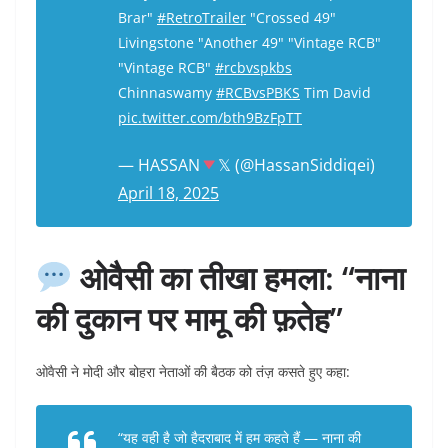
Brar"
#RetroTrailer
"Crossed 49"
Livingstone "Another 49" "Vintage RCB"
"Vintage RCB"
#rcbvspkbs
Chinnaswamy
#RCBvsPBKS
Tim David
pic.twitter.com/bth9BzFpTT
— HASSAN
𝕏 (@HassanSiddiqei)
April 18, 2025
ओवैसी का तीखा हमला: “नाना
की दुकान पर मामू की फ़तेह”
ओवैसी ने मोदी और बोहरा नेताओं की बैठक को तंज़ कसते हुए कहा:
“यह वही है जो हैदराबाद में हम कहते हैं —
नाना की