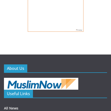
About Us
Useful Links
All News