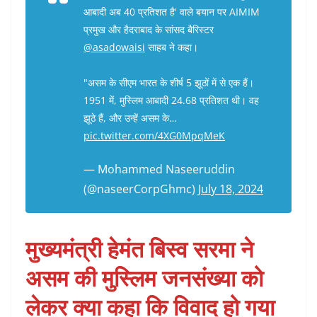
आबादी अब 40 प्रतिशत है' वाले बयान पर AIMIM
प्रमुख और हैदराबाद के सांसद बैरिस्टर
@asadowaisi
साहब ने कहा।
"असम के सीएम भारत के शीर्ष 5 झूठों में से एक हैं।
1951 में, मुस्लिम आबादी 24.68 प्रतिशत थी। वह
झूठे हैं, और उन्हें असम के…
pic.twitter.com/4XG0MpqMeK
— Mohammed Naseeruddin
(@naseerCorpGhmc)
July 18, 2024
मुख्यमंत्री हेमंत बिस्व सरमा ने
असम की मुस्लिम जनसंख्या को
लेकर क्या कहा कि विवाद हो गया