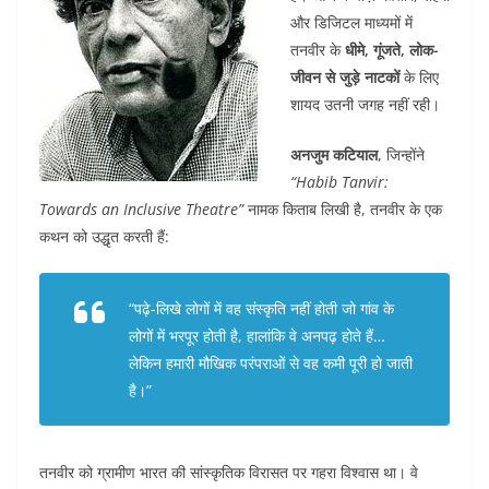
और डिजिटल माध्यमों में
तनवीर के
धीमे, गूंजते, लोक-
जीवन से जुड़े नाटकों
के लिए
शायद उतनी जगह नहीं रही।
अनजुम कटियाल
, जिन्होंने
“Habib Tanvir:
Towards an Inclusive Theatre”
नामक किताब लिखी है, तनवीर के एक
कथन को उद्धृत करती हैं:
“पढ़े-लिखे लोगों में वह संस्कृति नहीं होती जो गांव के
लोगों में भरपूर होती है, हालांकि वे अनपढ़ होते हैं…
लेकिन हमारी मौखिक परंपराओं से वह कमी पूरी हो जाती
है।”
तनवीर को ग्रामीण भारत की सांस्कृतिक विरासत पर गहरा विश्वास था। वे