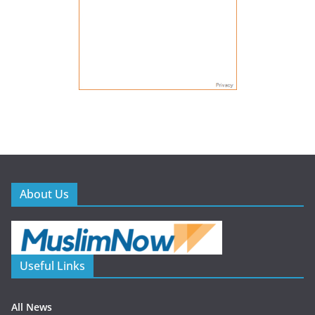
About Us
Useful Links
All News