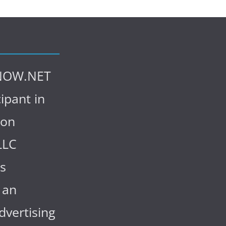
NOW.NET
cipant in
zon
LLC
s
 an
advertising