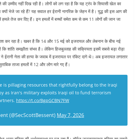
ते की उम्मीद नहीं दिख रही है। लोगों को लग रहा है कि यह ट्रंप के सियासी खेल का
ज क्यों भेजे जा रहे हैं? यह सवाल हर ईरानी नागरिक के जेहन में है। युद्ध की इस आग की
ं हमले तेज कर दिए हैं। इन हमलों में बच्चों समेत कम से कम 11 लोगों की जान जा
ोशिश कर रहा है। खबर है कि 14 और 15 मई को इजरायल और लेबनान के बीच नई
है कि शांति समझौता संभव है। लेकिन हिजबुल्लाह की सक्रियता इसमें सबसे बड़ा रोड़ा
ह ने ईरानी नेता की हत्या के जवाब में इजरायल पर रॉकेट दागे थे। अब इजरायल लगातार
 मुताबिक ताजा हमलों में 12 और लोग मारे गए हैं।
 is pillaging resources that rightfully belong to the Iraqi
y as Iran's military exploits Iraqi oil to fund terrorism
artners.
https://t.co/BgpGCBN7FW
sent (@SecScottBessent)
May 7, 2026
धा असर दुनिया की अर्थव्यवस्था पर पड़ रहा है। हॉर्मुज जलडमरूमध्य दुनिया का सबसे