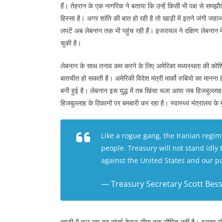
हैं। तेहरान के एक नागरिक ने बताया कि उन्हें किसी भी पक्ष से समझौ
हिस्सा है। अगर शांति की बात हो रही है तो खाड़ी में इतने जंगी जहा
लपटें अब लेबनान तक भी पहुंच रही हैं। इजरायल ने दक्षिण लेबनान मे
चुकी है।
लेबनान के साथ तनाव कम करने के लिए अमेरिका मध्यस्थता की क
बातचीत हो सकती है। अमेरिकी विदेश मंत्री मार्को रुबियो का मानना 
बनी हुई है। लेबनान इस युद्ध में तब खिंचा चला आया जब हिजबुल्ला
हिजबुल्लाह के ठिकानों पर बमबारी कर रहा है। स्वास्थ्य मंत्रालय के
Like a rogue gang, the Iranian regime
people. Treasury will not stand idly b
against the United States and our p
— Treasury Secretary Scott Bes
खाड़ी में चल रहा यह संघर्ष केवल सीमा तक सीमित नहीं है। इसका सी