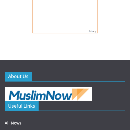
About Us
Useful Links
All News