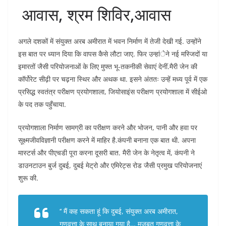
आवास, श्रम शिविर,आवास
अगले दशकों में संयुक्त अरब अमीरात में भवन निर्माण में तेजी देखी गई. उन्होंने
इस बात पर ध्यान दिया कि वापस कैसे लौटा जाए. फिर उन्हांेने नई मस्जिदों या
इमारतों जैसी परियोजनाओं के लिए मुफ्त भू-तकनीकी सेवाएं देनीं.मैरी जेन की
कॉर्पोरेट सीढ़ी पर चढ़ना स्थिर और अथक था. इसने अंततः उन्हें मध्य पूर्व में एक
प्रसिद्ध स्वतंत्र परीक्षण प्रयोगशाला, जियोसाइंस परीक्षण प्रयोगशाला में सीईओ
के पद तक पहुँचाया.
प्रयोगशाला निर्माण सामग्री का परीक्षण करने और भोजन, पानी और हवा पर
सूक्ष्मजीवविज्ञानी परीक्षण करने में माहिर है.कंपनी बनाना एक बात थी. अपना
मास्टर्स और पीएचडी पूरा करना दूसरी बात. मैरी जेन के नेतृत्व में, कंपनी ने
डाउनटाउन बुर्ज दुबई, दुबई मेट्रो और एमिरेट्स रोड जैसी प्रमुख परियोजनाएं
शुरू की.
‘‘ मैं कह सकता हूं कि दुबई, संयुक्त अरब अमीरात,
गुणवत्ता के साथ बनाया गया है… मजबूत गुणवत्ता के