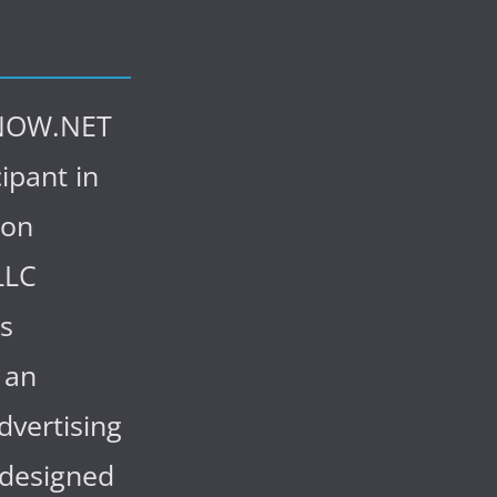
NOW.NET
cipant in
zon
LLC
s
 an
advertising
designed