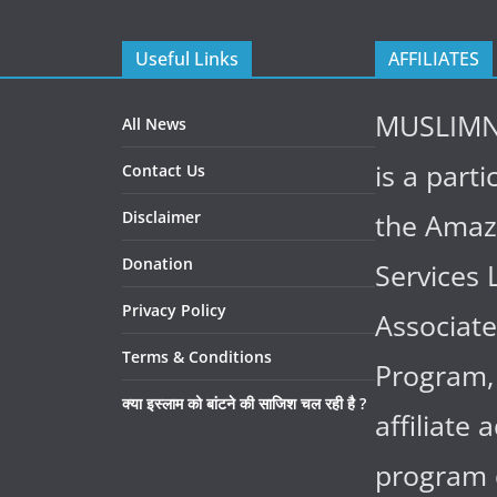
Useful Links
AFFILIATES
MUSLIM
All News
is a parti
Contact Us
Disclaimer
the Ama
Donation
Services 
Privacy Policy
Associate
Terms & Conditions
Program,
क्या इस्लाम को बांटने की साजिश चल रही है ?
affiliate 
program 