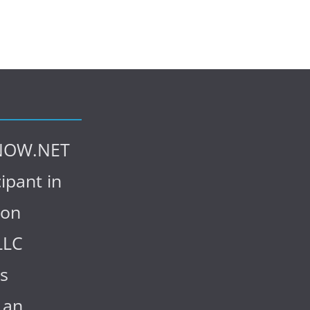
NOW.NET
cipant in
zon
LLC
s
 an