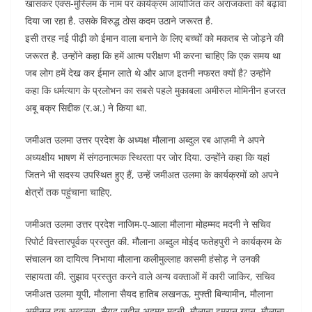
खासकर एक्स-मुस्लिम के नाम पर कार्यक्रम आयोजित कर अराजकता को बढ़ावा
दिया जा रहा है. उसके विरुद्ध ठोस कदम उठाने जरूरत है.
इसी तरह नई पीढ़ी को ईमान वाला बनाने के लिए बच्चों को मकतब से जोड़ने की
जरूरत है. उन्होंने कहा कि हमें आत्म परीक्षण भी करना चाहिए कि एक समय था
जब लोग हमें देख कर ईमान लाते थे और आज इतनी नफरत क्यों है? उन्होंने
कहा कि धर्मत्याग के प्रलोभन का सबसे पहले मुकाबला अमीरुल मोमिनीन हजरत
अबू बक्र सिद्दीक (र.अ.) ने किया था.
जमीअत उलमा उत्तर प्रदेश के अध्यक्ष मौलाना अब्दुल रब आज़मी ने अपने
अध्यक्षीय भाषण में संगठनात्मक स्थिरता पर जोर दिया. उन्होंने कहा कि यहां
जितने भी सदस्य उपस्थित हुए हैं, उन्हें जमीअत उलमा के कार्यक्रमों को अपने
क्षेत्रों तक पहुंचाना चाहिए.
जमीअत उलमा उत्तर प्रदेश नाजिम-ए-आला मौलाना मोहम्मद मदनी ने सचिव
रिपोर्ट विस्तारपूर्वक प्रस्तुत की. मौलाना अब्दुल मोईद फतेहपुरी ने कार्यक्रम के
संचालन का दायित्व निभाया मौलाना कलीमुल्लाह कासमी हंसोड़ ने उनकी
सहायता की. सुझाव प्रस्तुत करने वाले अन्य वक्ताओं में कारी जाकिर, सचिव
जमीअत उलमा यूपी, मौलाना सैयद हातिब लखनऊ, मुफ्ती बिन्यामीन, मौलाना
अमीनुल हक अब्दुल्ला, सैयद ज़हीन अहमद मदनी, मौलाना इमरान खान, मौलाना