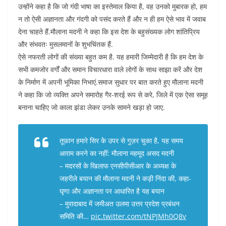
उन्होंने कहा है कि जो गंदी भाषा का इस्तेमाल किया है, वह उनको मुबारक हो, हम
न तो ऐसी अज्ञानता और गंदगी को पसंद करते हैं और न ही हम ऐसे भाव में जवाब
देना चाहते हैं.मौलाना मदनी ने कहा कि इस देश के बहुसंख्यक लोग शांतिप्रिय
और संभवतः मुसलमानों के शुभचिंतक हैं.
ऐसे नफरती लोगों की संख्या बहुत कम है. यह हमारी जिम्मेदारी है कि हम देश के
सभी कमजोर वर्गों और समान विचारधारा वाले लोगों के साथ साझा करें और देश
के निर्माण में अपनी भूमिका निभाएं.समाज सुधार पर बात करते हुए मौलाना मदनी
ने कहा कि जो व्यक्ति अपने समारोह गैर-शरई रूप से करे, जिले में एक ऐसा समूह
बनाना चाहिए जो काला झंडा लेकर उनके सामने खड़ा हो जाए.
तूफ़ान हमारे सिर के उपर से गुज़र चुका है, यह समय
आराम करने का नहीं: मौलाना महमूद असद मदनी
– मदरसों के खिलाफ एनसीपीसीआर के अध्यक्ष के
जहरीले बयान की मौलाना मदनी ने कड़ी निंदा की, कहा-
घृणा और अज्ञानता पर आधारित है यह बयान
– मुरादाबाद में जमीअत उलमा उत्तर प्रदेश प्रबंधन
समिति की…
pic.twitter.com/tNPJMh0Q8v