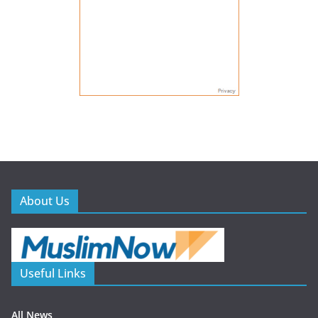
About Us
Useful Links
All News