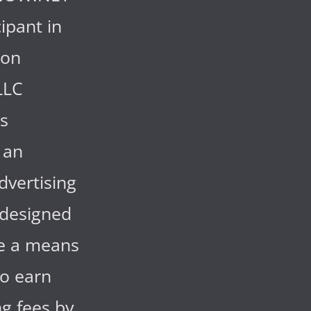
cipant in
zon
LLC
s
 an
advertising
designed
de a means
to earn
ng fees by