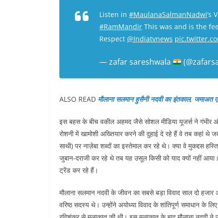
Listen in
#MaulanaSalmanNadwi
’s 
#RamMandir
This was and is the fee
Respect
@Indiatvnews
pic.twitter
— zafar sareshwala
(@zafars
ALSO READ
मौलाना सलमान हुसैनी नदवी का इंतकाल, जमाअत ए 
इस बहस के बीच वकील अहमद जैसे सोशल मीडिया यूजर्स ने गंभीर औ
रोशनी में खामोशी अख्तियार करने की दुहाई दे रहे हैं वे तब कहां थे
साथी) पर नाज़ेबा शब्दों का इस्तेमाल कर रहे थे। क्या वे मुकद्दस ह
जुबान-दराजी कर रहे थे तब यह उसूल किसी को याद क्यों नहीं आया।
ट्रेंड कर रहे हैं।
मौलाना सलमान नदवी के जीवन का सबसे बड़ा विवाद साल दो हजार अ
वरिष्ठ सदस्य थे। उन्होंने अयोध्या विवाद के शांतिपूर्ण समाधान के लिए
रविशंकर से मुलाकात की थी। इस मुलाकात के बाद मौलाना नदवी ने प्र