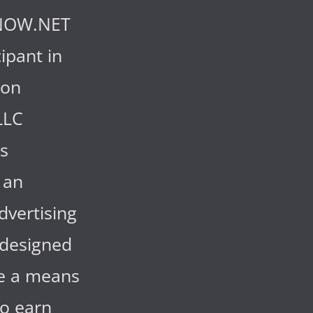
NOW.NET
cipant in
zon
LLC
s
 an
advertising
designed
de a means
to earn