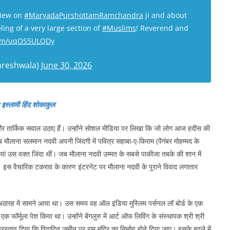
View on
#MaryadaPurshottamRamchandra
ji and about
ling of a very large section of
#Muslims
! Reverend and
.com/uqOS5ULQDy
areshwala)
June 30, 2026
इस्लामी हिंद शोकाकुल
र तार्किक सवाल उठाए हैं। उन्होंने सोशल मीडिया पर लिखा कि जो लोग आज हदीस की
 जब मौलाना सलमान नदवी अपनी जिंदगी में पवित्र सहाबा-ए-किराम (पैगंबर मोहम्मद के
स्तियां उस वक्त जिंदा थीं। जब मौलाना नदवी उम्मत के सबसे पाकीजा तबके की शान में
 इस वैचारिक टकराव के कारण इंटरनेट पर मौलाना नदवी के पुराने विवाद लगातार
ठारह में सामने आया था। उस समय वह ऑल इंडिया मुस्लिम पर्सनल लॉ बोर्ड के एक
 एक फॉर्मूला पेश किया था। उन्होंने बेंगलुरु में आर्ट ऑफ लिविंग के संस्थापक श्री श्री
स्ताव दिया कि विवादित जमीन पर राम मंदिर का निर्माण होने दिया जाए। इसके बदले में