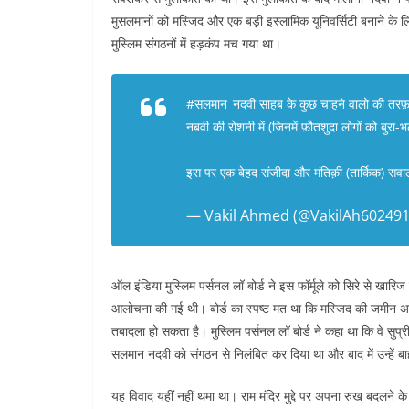
मुसलमानों को मस्जिद और एक बड़ी इस्लामिक यूनिवर्सिटी बनाने क
मुस्लिम संगठनों में हड़कंप मच गया था।
#सलमान_नदवी
साहब के कुछ चाहने वालो की तरफ़
नबवी की रोशनी में (जिनमें फ़ौतशुदा लोगों को बुरा
इस पर एक बेहद संजीदा और मंतिक़ी (तार्किक) स
— Vakil Ahmed (@VakilAh60249
ऑल इंडिया मुस्लिम पर्सनल लॉ बोर्ड ने इस फॉर्मूले को सिरे से खारिज
आलोचना की गई थी। बोर्ड का स्पष्ट मत था कि मस्जिद की जमीन अल
तबादला हो सकता है। मुस्लिम पर्सनल लॉ बोर्ड ने कहा था कि वे सुप्
सलमान नदवी को संगठन से निलंबित कर दिया था और बाद में उन्हें ब
यह विवाद यहीं नहीं थमा था। राम मंदिर मुद्दे पर अपना रुख बदलने क