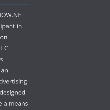
NOW.NET
cipant in
zon
LLC
s
 an
advertising
designed
de a means